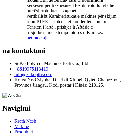
kërkesën për trashësinë. Boshti rrotullohet dhe
prerësi rrotullues ushqehet
vertikalisht.Karakteristikat e makinës për skijim
filmi PTFE: ü Intensitet kundër tensionit ü
Tension i lartë i prishjes ü Aftësia e
rregullueshme e temperaturës ü Kimike...
hetim
detaj
na kontaktoni
SuKo Polymer Machine Tech Co., Ltd.
+8619975113419
info@sukoptfe.com
Rruga Nr.8 Ziyahe, Distrikti Xinbei, Qyteti Changzhou,
Provinca Jiangsu, Kodi postar i Kinës: 213125.
Navigimi
Rreth Nesh
Makinë
Produktet