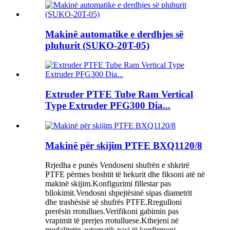
Makinë automatike e derdhjes së
pluhurit (SUKO-20T-05)
Extruder PTFE Tube Ram Vertical
Type Extruder PFG300 Dia...
Makinë për skijim PTFE BXQ1120/8
Rrjedha e punës Vendoseni shufrën e shkrirë
PTFE përmes boshtit të hekurit dhe fiksoni atë në
makinë skijim.Konfigurimi fillestar pas
bllokimit.Vendosni shpejtësinë sipas diametrit
dhe trashësisë së shufrës PTFE.Rregulloni
prerësin rrotullues.Verifikoni gabimin pas
vrapimit të prerjes rrotulluese.Kthejeni në
modalitetin automatik pasi të konfirmoni