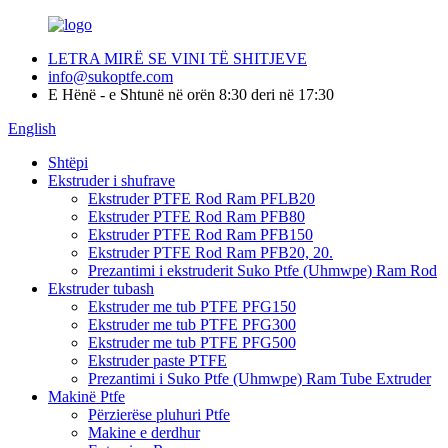
LETRA MIRË SE VINI TË SHITJEVE
info@sukoptfe.com
E Hënë - e Shtunë në orën 8:30 deri në 17:30
English
Shtëpi
Ekstruder i shufrave
Ekstruder PTFE Rod Ram PFLB20
Ekstruder PTFE Rod Ram PFB80
Ekstruder PTFE Rod Ram PFB150
Ekstruder PTFE Rod Ram PFB20, 20.
Prezantimi i ekstruderit Suko Ptfe (Uhmwpe) Ram Rod
Ekstruder tubash
Ekstruder me tub PTFE PFG150
Ekstruder me tub PTFE PFG300
Ekstruder me tub PTFE PFG500
Ekstruder paste PTFE
Prezantimi i Suko Ptfe (Uhmwpe) Ram Tube Extruder
Makinë Ptfe
Përzierëse pluhuri Ptfe
Makine e derdhur