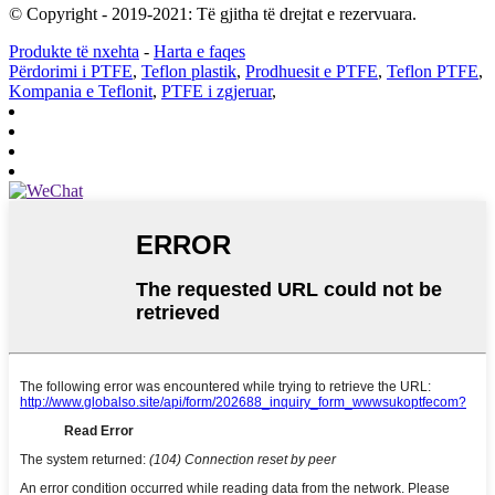
© Copyright - 2019-2021: Të gjitha të drejtat e rezervuara.
Produkte të nxehta
-
Harta e faqes
Përdorimi i PTFE
,
Teflon plastik
,
Prodhuesit e PTFE
,
Teflon PTFE
,
Kompania e Teflonit
,
PTFE i zgjeruar
,