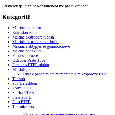
Përshëndetje, ejani të konsultoheni me produktet tona!
Kategoritë
Makine e derdhur
Extrusion Ram
Makinë ekstrudere tubash
Makinë ekstruderi me shufra
Makina e shtypjes së guarnicioneve
Makinë për skijim
Furra sinteruese
Extruder Paste Tube
Përzierës PTFE pluhur
Makinë tjetër
Linja e prodhimit të membranave mikroporoze PTFE
Tub/tub
PTFE rreshtuar
Zorrë PTFE
Shufra PTFE
Fletë PTFE
Film PTFE
Tub mjekësor