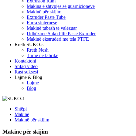
Extrusion Ram
Makina e shtypjes së guarnicioneve
Makinë për skijim
Extruder Paste Tube
Furra sinteruese
Makinë tubash të valëzuar
Udhëzime Suko Ptfe Paste Extruder
Makinë ekstruderi me tela PTFE
Rreth SUKO-s
Rreth Nesh
Turne në fabrikë
Kontaktoni
Shfaq video
Rast suksesi
Lajme & Blog
Lajme
Blog
Shtëpi
Makinë
Makinë për skijim
Makinë për skijim