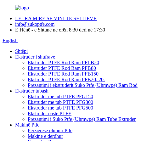
LETRA MIRË SE VINI TË SHITJEVE
info@sukoptfe.com
E Hënë - e Shtunë në orën 8:30 deri në 17:30
English
Shtëpi
Ekstruder i shufrave
Ekstruder PTFE Rod Ram PFLB20
Ekstruder PTFE Rod Ram PFB80
Ekstruder PTFE Rod Ram PFB150
Ekstruder PTFE Rod Ram PFB20, 20.
Prezantimi i ekstruderit Suko Ptfe (Uhmwpe) Ram Rod
Ekstruder tubash
Ekstruder me tub PTFE PFG150
Ekstruder me tub PTFE PFG300
Ekstruder me tub PTFE PFG500
Ekstruder paste PTFE
Prezantimi i Suko Ptfe (Uhmwpe) Ram Tube Extruder
Makinë Ptfe
Përzierëse pluhuri Ptfe
Makine e derdhur