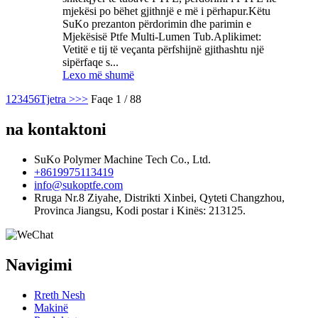
mjekësi po bëhet gjithnjë e më i përhapur.Këtu
SuKo prezanton përdorimin dhe parimin e
Mjekësisë Ptfe Multi-Lumen Tub.Aplikimet:
Vetitë e tij të veçanta përfshijnë gjithashtu një
sipërfaqe s...
Lexo më shumë
1
2
3
4
5
6
Tjetra >
>>
Faqe 1 / 88
na kontaktoni
SuKo Polymer Machine Tech Co., Ltd.
+8619975113419
info@sukoptfe.com
Rruga Nr.8 Ziyahe, Distrikti Xinbei, Qyteti Changzhou,
Provinca Jiangsu, Kodi postar i Kinës: 213125.
Navigimi
Rreth Nesh
Makinë