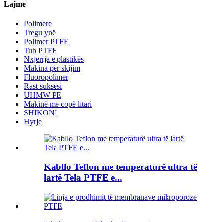
Lajme
Polimere
Tregu ynë
Polimer PTFE
Tub PTFE
Nxjerrja e plastikës
Makina për skijim
Fluoropolimer
Rast suksesi
UHMW PE
Makinë me copë litari
SHIKONI
Hyrje
Kabllo Teflon me temperaturë ultra të
lartë Tela PTFE e...