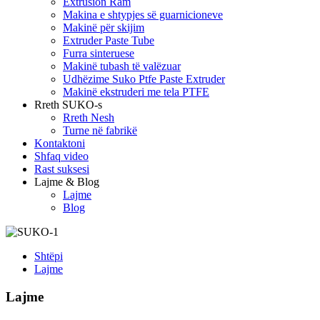
Extrusion Ram
Makina e shtypjes së guarnicioneve
Makinë për skijim
Extruder Paste Tube
Furra sinteruese
Makinë tubash të valëzuar
Udhëzime Suko Ptfe Paste Extruder
Makinë ekstruderi me tela PTFE
Rreth SUKO-s
Rreth Nesh
Turne në fabrikë
Kontaktoni
Shfaq video
Rast suksesi
Lajme & Blog
Lajme
Blog
Shtëpi
Lajme
Lajme