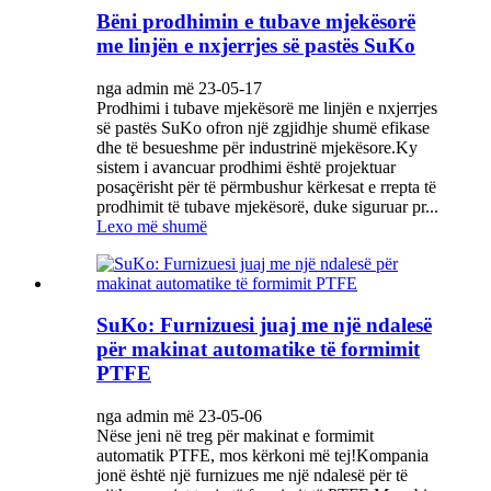
Bëni prodhimin e tubave mjekësorë
me linjën e nxjerrjes së pastës SuKo
nga admin më 23-05-17
Prodhimi i tubave mjekësorë me linjën e nxjerrjes
së pastës SuKo ofron një zgjidhje shumë efikase
dhe të besueshme për industrinë mjekësore.Ky
sistem i avancuar prodhimi është projektuar
posaçërisht për të përmbushur kërkesat e rrepta të
prodhimit të tubave mjekësorë, duke siguruar pr...
Lexo më shumë
SuKo: Furnizuesi juaj me një ndalesë
për makinat automatike të formimit
PTFE
nga admin më 23-05-06
Nëse jeni në treg për makinat e formimit
automatik PTFE, mos kërkoni më tej!Kompania
jonë është një furnizues me një ndalesë për të