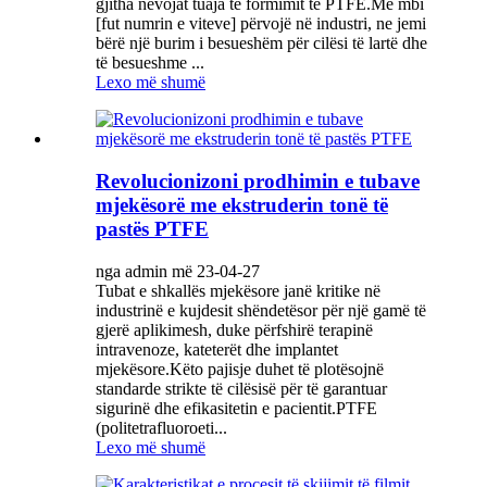
gjitha nevojat tuaja të formimit të PTFE.Me mbi
[fut numrin e viteve] përvojë në industri, ne jemi
bërë një burim i besueshëm për cilësi të lartë dhe
të besueshme ...
Lexo më shumë
Revolucionizoni prodhimin e tubave
mjekësorë me ekstruderin tonë të
pastës PTFE
nga admin më 23-04-27
Tubat e shkallës mjekësore janë kritike në
industrinë e kujdesit shëndetësor për një gamë të
gjerë aplikimesh, duke përfshirë terapinë
intravenoze, kateterët dhe implantet
mjekësore.Këto pajisje duhet të plotësojnë
standarde strikte të cilësisë për të garantuar
sigurinë dhe efikasitetin e pacientit.PTFE
(politetrafluoroeti...
Lexo më shumë