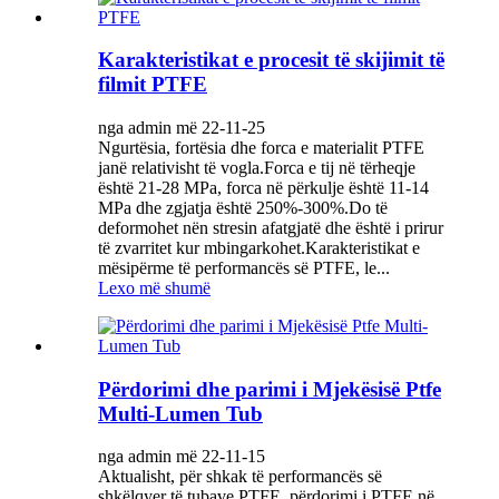
Karakteristikat e procesit të skijimit të
filmit PTFE
nga admin më 22-11-25
Ngurtësia, fortësia dhe forca e materialit PTFE
janë relativisht të vogla.Forca e tij në tërheqje
është 21-28 MPa, forca në përkulje është 11-14
MPa dhe zgjatja është 250%-300%.Do të
deformohet nën stresin afatgjatë dhe është i prirur
të zvarritet kur mbingarkohet.Karakteristikat e
mësipërme të performancës së PTFE, le...
Lexo më shumë
Përdorimi dhe parimi i Mjekësisë Ptfe
Multi-Lumen Tub
nga admin më 22-11-15
Aktualisht, për shkak të performancës së
shkëlqyer të tubave PTFE, përdorimi i PTFE në