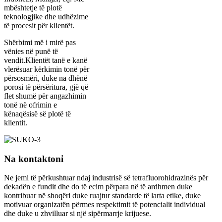
mbështetje të plotë
teknologjike dhe udhëzime
të procesit për klientët.
Shërbimi më i mirë pas
vënies në punë të
vendit.Klientët tanë e kanë
vlerësuar kërkimin tonë për
përsosmëri, duke na dhënë
porosi të përsëritura, gjë që
flet shumë për angazhimin
tonë në ofrimin e
kënaqësisë së plotë të
klientit.
Na kontaktoni
Ne jemi të përkushtuar ndaj industrisë së tetrafluorohidrazinës për
dekadën e fundit dhe do të ecim përpara në të ardhmen duke
kontribuar në shoqëri duke ruajtur standarde të larta etike, duke
motivuar organizatën përmes respektimit të potencialit individual
dhe duke u zhvilluar si një sipërmarrje krijuese.