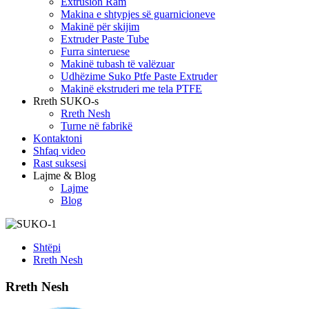
Extrusion Ram
Makina e shtypjes së guarnicioneve
Makinë për skijim
Extruder Paste Tube
Furra sinteruese
Makinë tubash të valëzuar
Udhëzime Suko Ptfe Paste Extruder
Makinë ekstruderi me tela PTFE
Rreth SUKO-s
Rreth Nesh
Turne në fabrikë
Kontaktoni
Shfaq video
Rast suksesi
Lajme & Blog
Lajme
Blog
Shtëpi
Rreth Nesh
Rreth Nesh