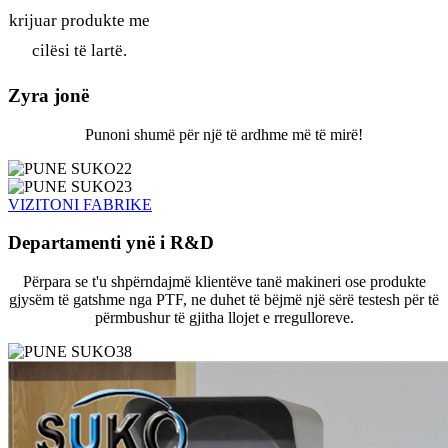
krijuar produkte me
cilësi të lartë.
Zyra jonë
Punoni shumë për një të ardhme më të mirë!
VIZITONI FABRIKE
Departamenti ynë i R&D
Përpara se t'u shpërndajmë klientëve tanë makineri ose produkte
gjysëm të gatshme nga PTF, ne duhet të bëjmë një sërë testesh për të
përmbushur të gjitha llojet e rregulloreve.