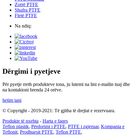
Zorrë PTFE
Shufra PTFE
Fletë PTFE
Na ndiq:
Dërgimi i pyetjeve
Për pyetje rreth produkteve tona, ju lutemi na lini e-mailin tuaj dhe
na kontaktoni brenda 24 orëve.
hetim tani
© Copyright - 2019-2021: Të gjitha të drejtat e rezervuara.
Produkte të nxehta
-
Harta e faqes
Teflon plastik
,
Përdorimi i PTFE
,
PTFE i zgjeruar
,
Kompania e
Teflonit
,
Prodhuesit PTFE
,
Teflon PTFE
,