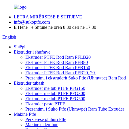
LETRA MIRËRSESE E SHITJEVE
info@sukoptfe.com
E Hënë - e Shtunë në orën 8:30 deri në 17:30
English
Shtëpi
Ekstruder i shufrave
Ekstruder PTFE Rod Ram PFLB20
Ekstruder PTFE Rod Ram PFB80
Ekstruder PTFE Rod Ram PFB150
Ekstruder PTFE Rod Ram PFB20, 20.
Prezantimi i ekstruderit Suko Ptfe (Uhmwpe) Ram Rod
Ekstruder tubash
Ekstruder me tub PTFE PFG150
Ekstruder me tub PTFE PFG300
Ekstruder me tub PTFE PFG500
Ekstruder paste PTFE
Prezantimi i Suko Ptfe (Uhmwpe) Ram Tube Extruder
Makinë Ptfe
Përzierëse pluhuri Ptfe
Makine e derdhur