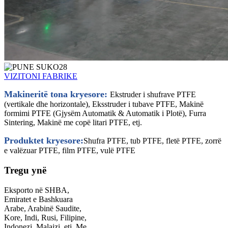
VIZITONI FABRIKE
Makineritë tona kryesore:
Ekstruder i shufrave PTFE
(vertikale dhe horizontale), Eksstruder i tubave PTFE, Makinë
formimi PTFE (Gjysëm Automatik & Automatik i Plotë), Furra
Sintering, Makinë me copë litari PTFE, etj.
Produktet kryesore:
Shufra PTFE, tub PTFE, fletë PTFE, zorrë
e valëzuar PTFE, film PTFE, vulë PTFE
Tregu ynë
Eksporto në SHBA,
Emiratet e Bashkuara
Arabe, Arabinë Saudite,
Kore, Indi, Rusi, Filipine,
Indonezi, Malajzi, etj. Me