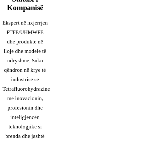
Kompanisë
Ekspert në nxjerrjen
PTFE/UHMWPE
dhe produkte në
lloje dhe modele të
ndryshme, Suko
qëndron në krye të
industrisë së
Tetrafluorohydrazine
me inovacionin,
profesionin dhe
inteligjencën
teknologjike si
brenda dhe jashtë