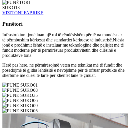
VIZITONI FABRIKE
Punëtori
Infrastruktura jonë luan një rol të rëndësishëm për të na mundësuar
të përmbushim kërkesat dhe standardet kërkuese të industrisë.Njësia
jonë e prodhimit është e instaluar me teknologjinë dhe pajisjet më të
fundit moderne për të përmirësuar produktivitetin dhe cilësinë e
produkteve tona.
Herë pas here, ne përmirësojmë veten me teknikat më të fundit dhe
posedojmë të gjitha lehtësitë e nevojshme për të ofruar produkte dhe
shërbime me cilësi të lartë për klientët tanë të çmuar.