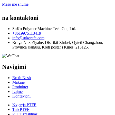
Mëso më shumë
na kontaktoni
SuKo Polymer Machine Tech Co., Ltd.
+8619975113419
info@sukoptfe.com
Rruga Nr.8 Ziyahe, Distrikti Xinbei, Qyteti Changzhou,
Provinca Jiangsu, Kodi postar i Kinës: 213125.
Navigimi
Rreth Nesh
Makinë
Produktet
Lajme
Kontaktoni
Nxjerrja PTFE
Tub PTFE
PTFE rreshtuar