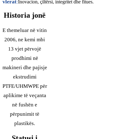
vlerat
:
Inovacion, çiltërsi, integritet dhe fitues.
Historia jonë
E themeluar në vitin
2006, ne kemi mbi
13 vjet përvojë
prodhimi në
makineri dhe pajisje
ekstrudimi
PTFE/UHMWPE për
aplikime të veçanta
në fushën e
përpunimit të
plastikës.
Statusi i