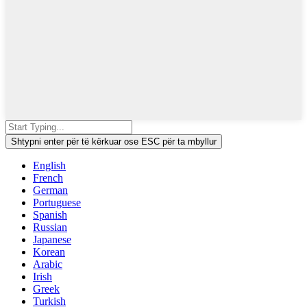
Shtypni enter për të kërkuar ose ESC për ta mbyllur
English
French
German
Portuguese
Spanish
Russian
Japanese
Korean
Arabic
Irish
Greek
Turkish